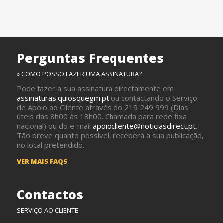
Perguntas Frequentes
» COMO POSSO FAZER UMA ASSINATURA?
Pode fazer a sua assinatura directamente em
assinaturas.quiosquegm.pt
ou contactando o Serviço
de Apoio ao Cliente através do 219 249 999 (Dias
úteis das 8h00 às 18h00. Chamada para rede fixa
nacional) ou do e-mail
apoiocliente@noticiasdirect.pt
.
Tão breve quanto possível, receberá a sua publicação,
no local pretendido.
VER MAIS FAQS
Contactos
SERVIÇO AO CLIENTE